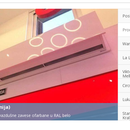
Pos
Pro
War
La L
Vikt
Melb
Circ
Luk
azdušnih zavesa od nerdjajućeg čelika u ovoj sjajnoj
Stan
Kral