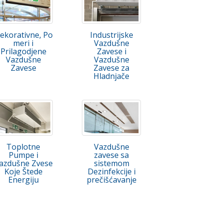
ekorativne, Po
Industrijske
meri i
Vazdušne
Prilagodjene
Zavese i
Vazdušne
Vazdušne
Zavese
Zavese za
Hladnjače
Toplotne
Vazdušne
Pumpe i
zavese sa
azdušne Zvese
sistemom
Koje Štede
Dezinfekcije i
Energiju
prečišćavanje