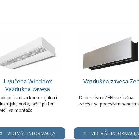
Uvučena Windbox
Vazdušna zavesa Ze
Vazdušna zavesa
soki pritisak za komercijalna i
Dekorativna ZEN vazdušna
dustrijska vrata, lažni plafon
zavesa sa podesivim panelim
vidljiva montaža
VIDI VIŠE INFORMACIJA
VIDI VIŠE INFORMACIJA