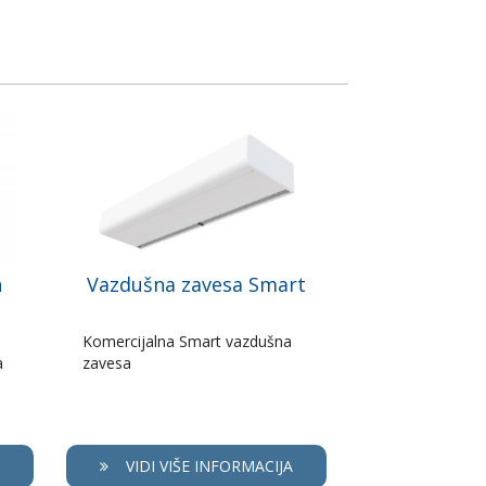
n
Vazdušna zavesa Smart
Komercijalna Smart vazdušna
a
zavesa
VIDI VIŠE INFORMACIJA