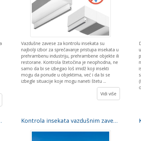
a
Vazdušne zavese za kontrolu insekata su
D
najbolji izbor za sprečavanje pristupa insekata u
u
prehrambenu industriju, prehrambene objekte ili
p
restorane. Kontrola štetočina je neophodna, ne
n
samo da bi se izbegao loš imidž koji insekti
i
mogu da ponude u objektima, već i da bi se
s
a
izbegle situacije koje mogu naneti štetu ...
(
o
Vidi više
prečišćavanja i dezinfekcije
Kontrola insekata vazdušnim zavesama za proizvođača meda. Studija slučaja