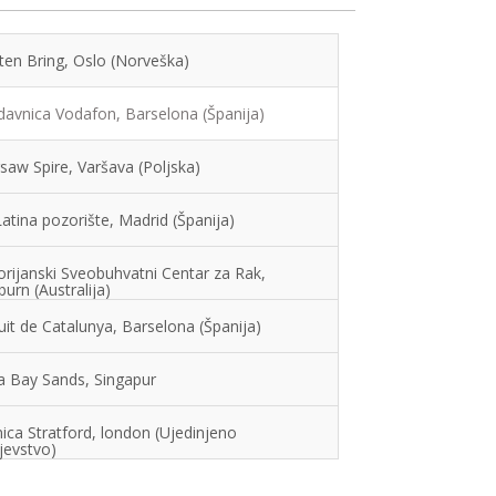
ten Bring, Oslo (Norveška)
davnica Vodafon, Barselona (Španija)
saw Spire, Varšava (Poljska)
atina pozorište, Madrid (Španija)
orijanski Sveobuhvatni Centar za Rak,
urn (Australija)
uit de Catalunya, Barselona (Španija)
a Bay Sands, Singapur
ica Stratford, london (Ujedinjeno
jevstvo)