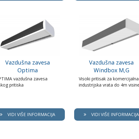
Vazdušna zavesa
Vazdušna zavesa
Optima
Windbox M,G
TIMA vazdušna zavesa
Visoki pritisak za komercijalna 
skog pritiska
industrijska vrata do 4m visin
VIDI VIŠE INFORMACIJA
VIDI VIŠE INFORMACIJA