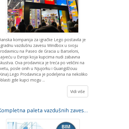
anska kompanija za igračke Lego postavila je
gradnu vazdušnu zavesu Windbox u svoju
rodavnicu na Paseo de Gracia u Barseloni,
ajveću u Evropi koja kupcima nudi zabavna
skustva. Ova prodavnica je treća po veličini na
vetu, posle onih u Njujorku i Guangdžouu
Kina).Lego Prodavnica je podeljena na nekoliko
blasti gde kupci mogu ...
Vidi više
Kompletna paleta vazdušnih zavesa Airtecnics dostupna u BIM-u