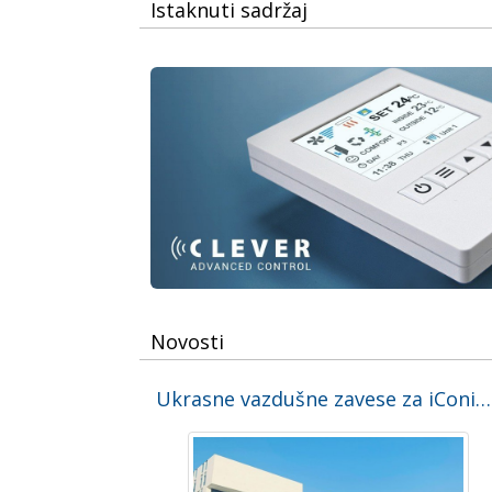
Istaknuti sadržaj
Novosti
Ukrasne vazdušne zavese za iConic 2022, zgradu FIFA na Svetskom prvenstvu u fudbalu u Kataru