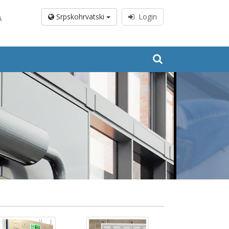
A
Srpskohrvatski
Login