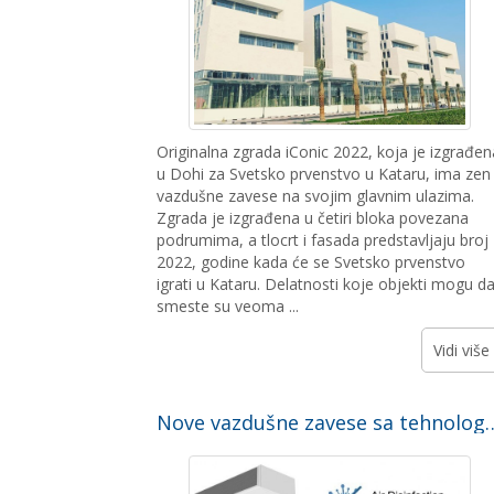
Originalna zgrada iConic 2022, koja je izgrađen
u Dohi za Svetsko prvenstvo u Kataru, ima zen
vazdušne zavese na svojim glavnim ulazima.
Zgrada je izgrađena u četiri bloka povezana
podrumima, a tlocrt i fasada predstavljaju broj
2022, godine kada će se Svetsko prvenstvo
igrati u Kataru. Delatnosti koje objekti mogu d
smeste su veoma ...
Vidi više
Nove vazdušne zavese sa tehnologijom 