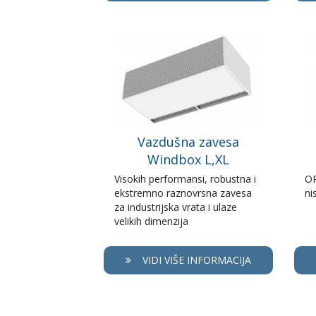
Vazdušna zavesa
Windbox L,XL
Visokih performansi, robustna i
OP
ekstremno raznovrsna zavesa
ni
za industrijska vrata i ulaze
velikih dimenzija
VIDI VIŠE INFORMACIJA