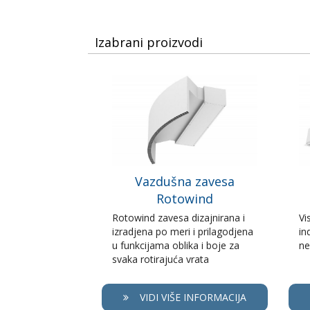
Izabrani proizvodi
Vazdušna zavesa
Rotowind
Rotowind zavesa dizajnirana i
Vi
izradjena po meri i prilagodjena
in
u funkcijama oblika i boje za
ne
svaka rotirajuća vrata
VIDI VIŠE INFORMACIJA