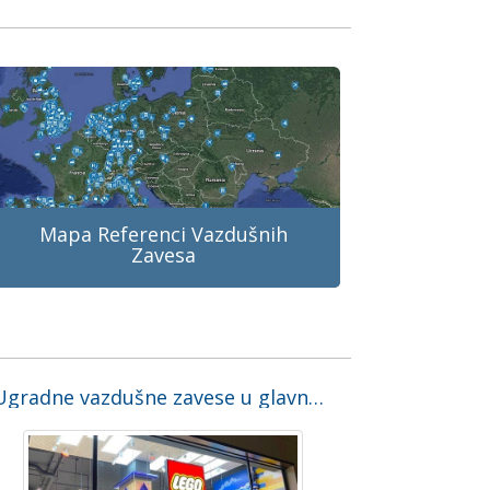
Mapa Referenci Vazdušnih
Zavesa
Ugradne vazdušne zavese u glavnoj prodavnici LEGO u Barseloni