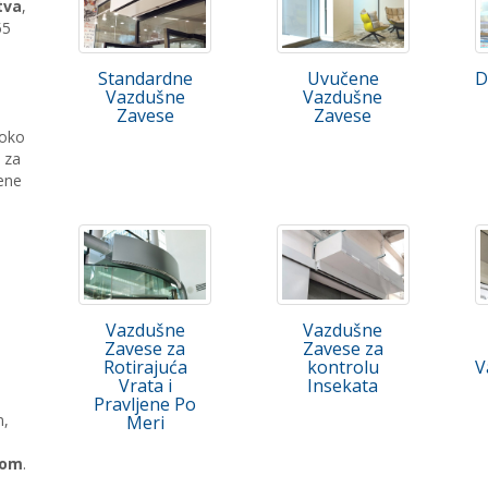
tva
,
55
Standardne
Uvučene
D
Vazdušne
Vazdušne
Zavese
Zavese
soko
 za
jene
Vazdušne
Vazdušne
Zavese za
Zavese za
Rotirajuća
kontrolu
V
Vrata i
Insekata
Pravljene Po
m,
Meri
nom
.