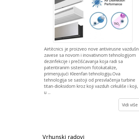
Airtècnics je proizveo nove antivirusne vazduš
zavese sa novom i inovativnom tehnologijom
dezinfekcije i prečišćavanja koja radi sa
patentiranim sistemom fotokatalize,
primenjujući Kleenfan tehnologiju.Ova
tehnologija se sastoji od presvlačenja turbine
titan-dioksidom kroz koji vazduh cirkuliše i koji,
u ...
Vidi više
Vrhunski radovi