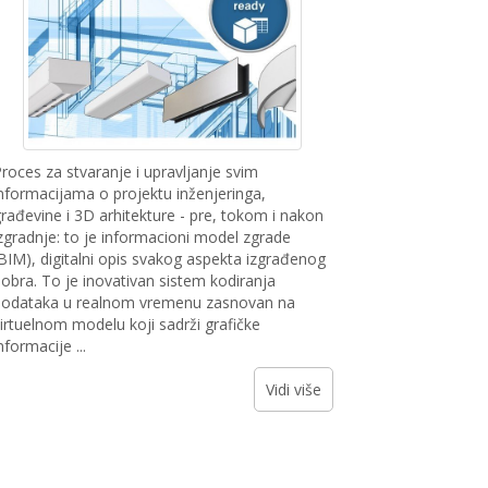
roces za stvaranje i upravljanje svim
nformacijama o projektu inženjeringa,
rađevine i 3D arhitekture - pre, tokom i nakon
zgradnje: to je informacioni model zgrade
BIM), digitalni opis svakog aspekta izgrađenog
obra. To je inovativan sistem kodiranja
odataka u realnom vremenu zasnovan na
irtuelnom modelu koji sadrži grafičke
nformacije ...
Vidi više