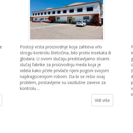
ne
Postoji vrsta proizvodnje koja zahteva vrlo
P
strogu kontrolu štetočina, bilo protiv insekata ili
i
glodara. U ovom slučaju predstavljamo stvarni
g
slučaj fabrike za proizvodnju meda koja je
i
videla kako pčele privlače njeni pogoni svojom
(
najdragocenijom robom. Da bi se rešio ovaj
d
problem, postavljene su vazdušne zavese za
p
kontrolu ...
v
i
Vidi više