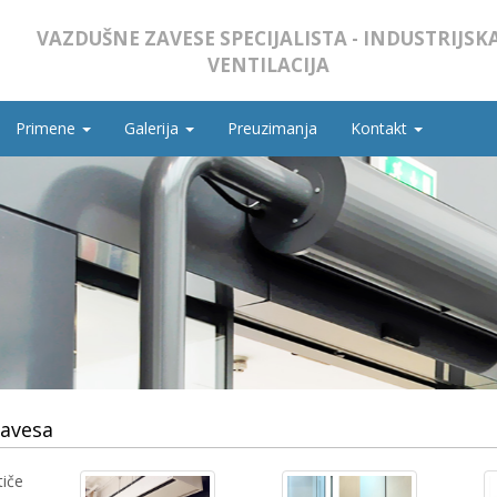
VAZDUŠNE ZAVESE SPECIJALISTA - INDUSTRIJSK
VENTILACIJA
Primene
Galerija
Preuzimanja
Kontakt
Zavesa
tiče