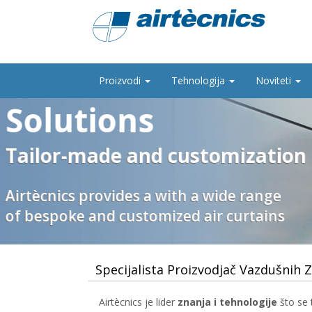
Proizvodi
Tehnologija
Noviteti
Expertise
Knowledge
Specijalista Proizvodjač Vazdušnih 
Airtècnics je lider
znanja i tehnologije
što se 