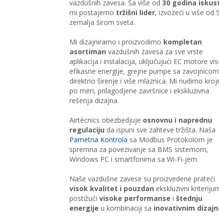
vazdušnih zavesa. Sa više od
30 godina iskus
mi postajemo
tržišni lider
, izvozeći u više od 
zemalja širom sveta.
Mi dizajniramo i proizvodimo
kompletan
asortiman
vazdušnih zavesa za sve vrste
aplikacija i instalacija, uključujući EC motore vi
efikasne energije, grejne pumpe sa zavojnicom
direktno širenje i više mlaznica. Mi nudimo kro
po meri, prilagodjene završnice i ekskluzivna
rešenja dizajna.
Airtècnics obezbedjuje
osnovnu i naprednu
regulaciju
da ispuni sve zahteve tržišta. Naša
Pametna Kontrola
sa Modbus Protokolom je
spremna za povezivanje sa BMS sistemom,
Windows PC i smartfonima sa Wi-Fi-jem.
Naše vazdušne zavese su proizvedene prateći
visok kvalitet i pouzdan
ekskluzivni kriteriju
postižući
visoke performanse
i
štednju
energije
u kombinaciji sa
inovativnim dizaj