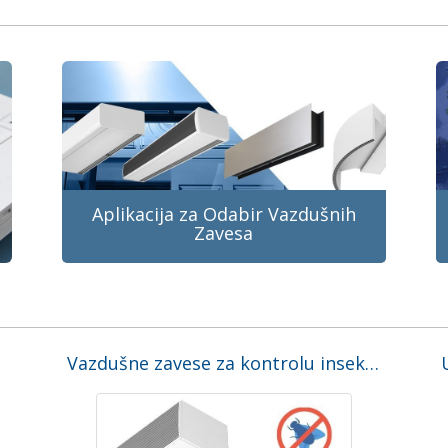
Aplikacija za Odabir Vazdušnih
Zavesa
Vazdušne zavese za kontrolu insekata za višestruke primene