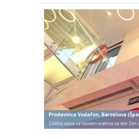
Warsaw Spire, Varšava (Poljska)
Više instalacija u vertikalnoj poziciji Rund v
kancelariskoj zgradi