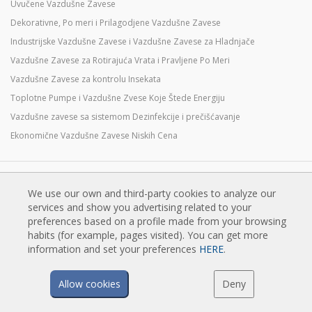
Uvučene Vazdušne Zavese
Dekorativne, Po meri i Prilagodjene Vazdušne Zavese
Industrijske Vazdušne Zavese i Vazdušne Zavese za Hladnjače
Vazdušne Zavese za Rotirajuća Vrata i Pravljene Po Meri
Vazdušne Zavese za kontrolu Insekata
Toplotne Pumpe i Vazdušne Zvese Koje Štede Energiju
Vazdušne zavese sa sistemom Dezinfekcije i prečišćavanje
Ekonomične Vazdušne Zavese Niskih Cena
TEHNOLOGIJA
We use our own and third-party cookies to analyze our
Šta je vazdušna zavesa?
services and show you advertising related to your
preferences based on a profile made from your browsing
Kako vazdušne zavese rade?
habits (for example, pages visited). You can get more
Prednosti i koristi vazušnih zavesa
information and set your preferences
HERE
.
Vazdušne zavese sa grejnom pumpom
EC vazdušne zavese
Allow cookies
Deny
Airtècnics vazdušne zavese