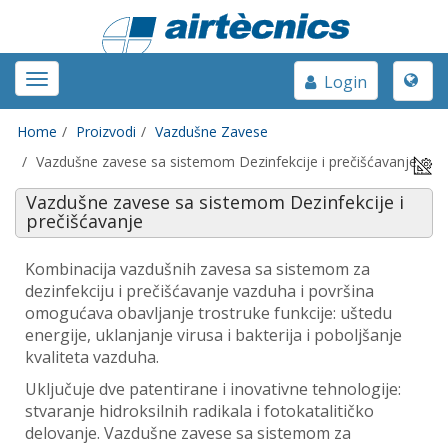
Toggle
Toggle
Login
naviga
navigation
Home
Proizvodi
Vazdušne Zavese
Vazdušne zavese sa sistemom Dezinfekcije i prečišćavanje
Vazdušne zavese sa sistemom Dezinfekcije i
prečišćavanje
Kombinacija vazdušnih zavesa sa sistemom za
dezinfekciju i prečišćavanje vazduha i površina
omogućava obavljanje trostruke funkcije: uštedu
energije, uklanjanje virusa i bakterija i poboljšanje
kvaliteta vazduha.
Uključuje dve patentirane i inovativne tehnologije:
stvaranje hidroksilnih radikala i fotokatalitičko
delovanje. Vazdušne zavese sa sistemom za