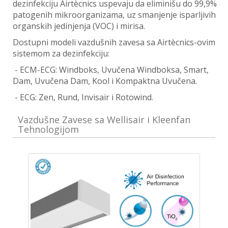
dezinfekciju Airtècnics uspevaju da eliminišu do 99,9%
patogenih mikroorganizama, uz smanjenje isparljivih
organskih jedinjenja (VOC) i mirisa.
Dostupni modeli vazdušnih zavesa sa Airtècnics-ovim
sistemom za dezinfekciju:
- ECM-ECG: Windboks, Uvučena Windboksa, Smart,
Dam, Uvučena Dam, Kool i Kompaktna Uvučena.
- ECG: Zen, Rund, Invisair i Rotowind.
Vazdušne Zavese sa Wellisair i Kleenfan
Tehnologijom