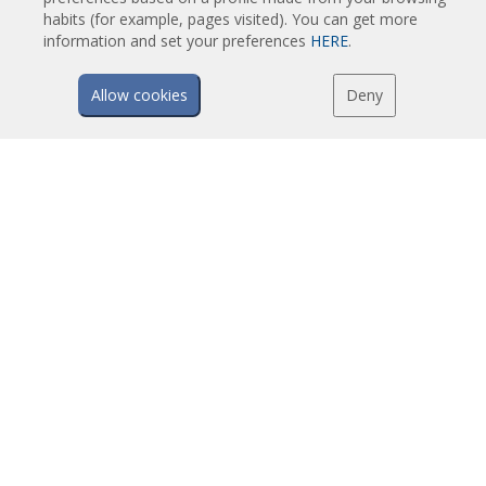
Vazdušne Zavese za Rotirajuća Vrata i Pravljene Po Meri
habits (for example, pages visited). You can get more
Vazdušne Zavese za kontrolu Insekata
information and set your preferences
HERE
.
Toplotne Pumpe i Vazdušne Zvese Koje Štede Energiju
Allow cookies
Deny
Vazdušne zavese sa sistemom Dezinfekcije i prečišćavanje
Ekonomične Vazdušne Zavese Niskih Cena
TEHNOLOGIJA
Šta je vazdušna zavesa?
Kako vazdušne zavese rade?
Prednosti i koristi vazušnih zavesa
Vazdušne zavese sa grejnom pumpom
EC vazdušne zavese
Airtècnics vazdušne zavese
PREUZIMANJA