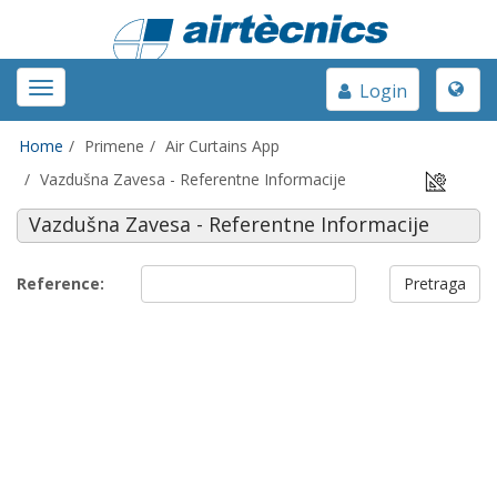
Toggle
Toggle
Login
naviga
navigation
Home
Primene
Air Curtains App
Vazdušna Zavesa - Referentne Informacije
Vazdušna Zavesa - Referentne Informacije
Reference:
Pretraga