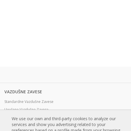
VAZDUŠNE ZAVESE
Standardne Vazdušne Zavese
Uvučene Vazdušne Zavese
Dekorativne, Po meri i Prilagodjene Vazdušne Zavese
We use our own and third-party cookies to analyze our
services and show you advertising related to your
Industrijske Vazdušne Zavese i Vazdušne Zavese za Hladnjače
preferences based on a profile made from your browsing