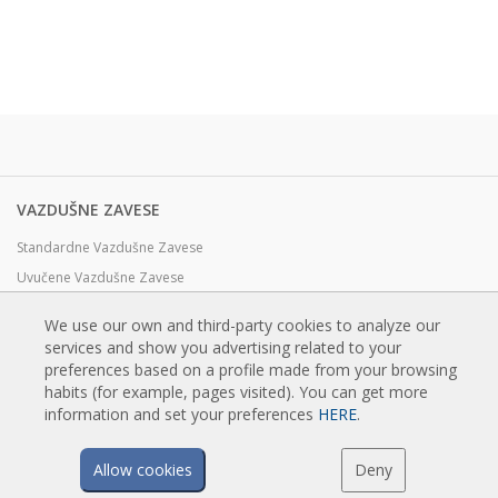
VAZDUŠNE ZAVESE
Standardne Vazdušne Zavese
Uvučene Vazdušne Zavese
Dekorativne, Po meri i Prilagodjene Vazdušne Zavese
We use our own and third-party cookies to analyze our
Industrijske Vazdušne Zavese i Vazdušne Zavese za Hladnjače
services and show you advertising related to your
Vazdušne Zavese za Rotirajuća Vrata i Pravljene Po Meri
preferences based on a profile made from your browsing
habits (for example, pages visited). You can get more
Vazdušne Zavese za kontrolu Insekata
information and set your preferences
HERE
.
Toplotne Pumpe i Vazdušne Zvese Koje Štede Energiju
Vazdušne zavese sa sistemom Dezinfekcije i prečišćavanje
Allow cookies
Deny
Ekonomične Vazdušne Zavese Niskih Cena