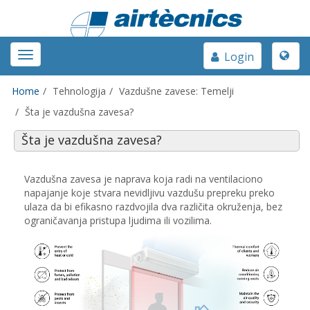
Toggle
Toggle
Login
naviga
navigation
Home
Tehnologija
Vazdušne zavese: Temelji
Šta je vazdušna zavesa?
Šta je vazdušna zavesa?
Vazdušna zavesa je naprava koja radi na ventilaciono
napajanje koje stvara nevidljivu vazdušu prepreku preko
ulaza da bi efikasno razdvojila dva različita okruženja, bez
ograničavanja pristupa ljudima ili vozilima.