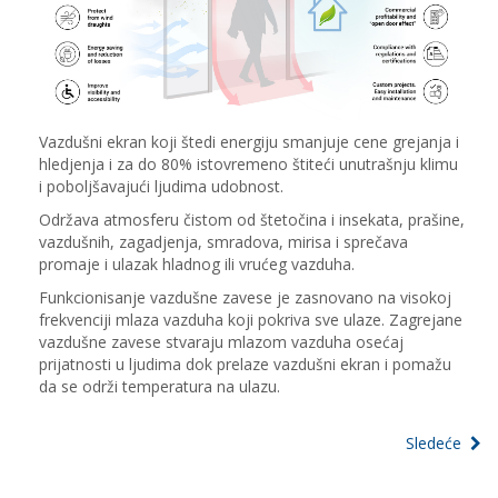
Vazdušni ekran koji štedi energiju smanjuje cene grejanja i
hledjenja i za do 80% istovremeno štiteći unutrašnju klimu
i poboljšavajući ljudima udobnost.
Održava atmosferu čistom od štetočina i insekata, prašine,
vazdušnih, zagadjenja, smradova, mirisa i sprečava
promaje i ulazak hladnog ili vrućeg vazduha.
Funkcionisanje vazdušne zavese je zasnovano na visokoj
frekvenciji mlaza vazduha koji pokriva sve ulaze. Zagrejane
vazdušne zavese stvaraju mlazom vazduha osećaj
prijatnosti u ljudima dok prelaze vazdušni ekran i pomažu
da se održi temperatura na ulazu.
Sledeće