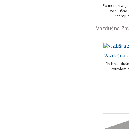
Po meri izrad
vazdušna 
rotiraju
Vazdušne Zav
Vazdušna z
Fly K vazduš
kotrolom 