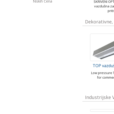
SKRIVENI OP
vazdušna za
prit
Dekorativne,
TOP vazdu
Low pressure T
for commer
Industrijske