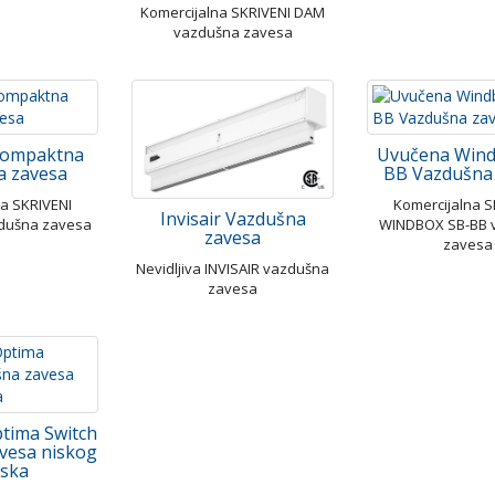
Komercijalna SKRIVENI DAM
vazdušna zavesa
Kompaktna
Uvučena Wind
a zavesa
BB Vazdušna
na SKRIVENI
Komercijalna S
Invisair Vazdušna
dušna zavesa
WINDBOX SB-BB 
zavesa
zavesa
Nevidljiva INVISAIR vazdušna
zavesa
tima Switch
vesa niskog
iska