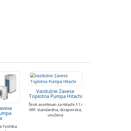
Vazdušne Zavese
Toplotna Pumpa Hitachi
Širok asortiman za Hitachi 1:1 i
avese
VRF: standardna, dizajnerska,
Pumpa
uvučena
a
za Toshiba