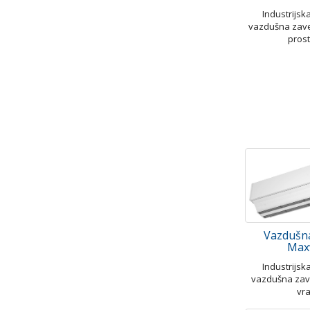
Industrijs
vazdušna zav
prost
Vazdušn
Max
Industrijs
vazdušna zav
vr