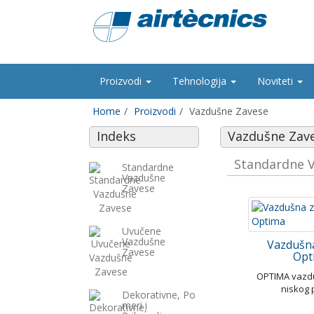
Proizvodi
Tehnologija
Noviteti
Home
Proizvodi
Vazdušne Zavese
Indeks
Vazdušne Zav
Standardne 
Standardne
Vazdušne
Zavese
Uvučene
Vazdušne
Vazdušn
Zavese
Opt
OPTIMA vazd
niskog 
Dekorativne, Po
meri i