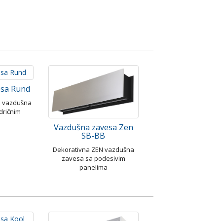
esa Rund
D vazdušna
ndričnim
Vazdušna zavesa Zen
SB-BB
Dekorativna ZEN vazdušna
zavesa sa podesivim
panelima