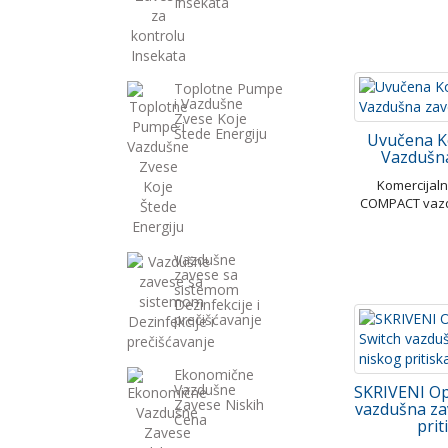
Insekata
Toplotne Pumpe
i Vazdušne
Zvese Koje
Štede Energiju
Uvučena 
Vazdušn
Komercijal
COMPACT vaz
Vazdušne
zavese sa
sistemom
Dezinfekcije i
prečišćavanje
Ekonomične
Vazdušne
SKRIVENI Op
Zavese Niskih
vazdušna za
Cena
prit