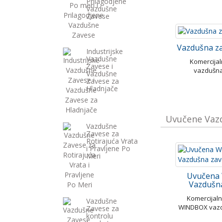
Prilagodjene
Vazdušne
Zavese
Vazdušna z
Industrijske
Vazdušne
Komercija
Zavese i
vazdušn
Vazdušne
Zavese za
Hladnjače
Uvučene Vaz
Vazdušne
Zavese za
Rotirajuća Vrata
i Pravljene Po
Meri
Uvučena
Vazdušn
Komercijal
Vazdušne
WINDBOX vaz
Zavese za
kontrolu