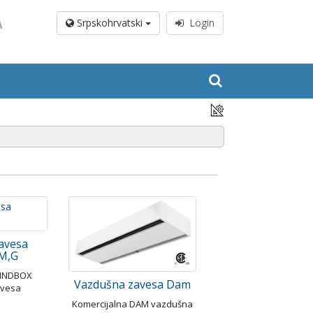
A
Srpskohrvatski
Login
avesa
M,G
WINDBOX
Vazdušna zavesa Dam
avesa
Komercijalna DAM vazdušna