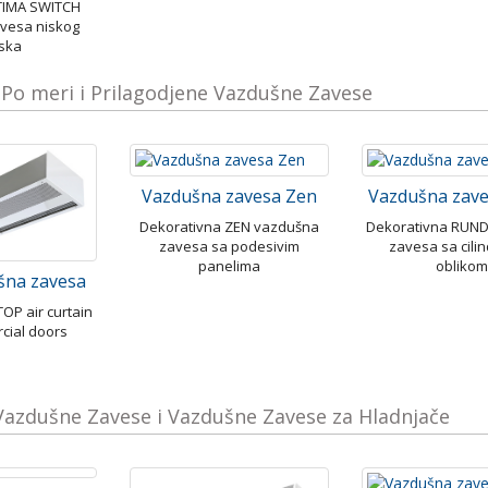
TIMA SWITCH
vesa niskog
iska
 Po meri i Prilagodjene Vazdušne Zavese
Vazdušna zavesa Zen
Vazdušna zav
Dekorativna ZEN vazdušna
Dekorativna RUN
zavesa sa podesivim
zavesa sa cili
panelima
oblikom
šna zavesa
OP air curtain
cial doors
 Vazdušne Zavese i Vazdušne Zavese za Hladnjače