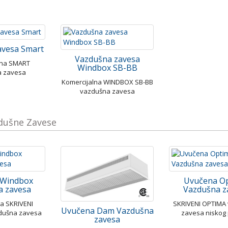
avesa Smart
Vazdušna zavesa
lna SMART
Windbox SB-BB
a zavesa
Komercijalna WINDBOX SB-BB
vazdušna zavesa
dušne Zavese
 Windbox
Uvučena O
a zavesa
Vazdušna z
na SKRIVENI
SKRIVENI OPTIMA
Uvučena Dam Vazdušna
dušna zavesa
zavesa niskog 
zavesa