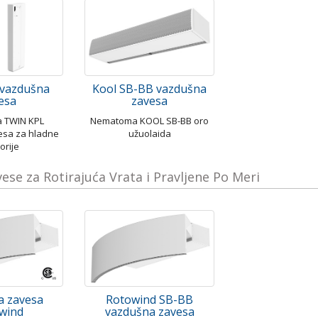
 vazdušna
Kool SB-BB vazdušna
esa
zavesa
ka TWIN KPL
Nematoma KOOL SB-BB oro
esa za hladne
užuolaida
orije
se za Rotirajuća Vrata i Pravljene Po Meri
a zavesa
Rotowind SB-BB
wind
vazdušna zavesa