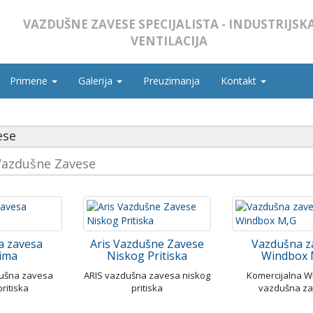
VAZDUŠNE ZAVESE SPECIJALISTA - INDUSTRIJSK
VENTILACIJA
Primene
Galerija
Preuzimanja
Kontakt
ese
Vazdušne Zavese
a zavesa
Aris Vazdušne Zavese
Vazdušna z
ima
Niskog Pritiska
Windbox 
ušna zavesa
ARIS vazdušna zavesa niskog
Komercijalna 
pritiska
pritiska
vazdušna z