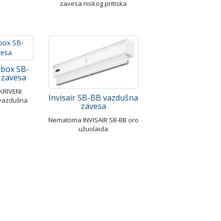
zavesa niskog pritiska
box SB-
 zavesa
KRIVENI
Invisair SB-BB vazdušna
vazdušna
zavesa
Nematoma INVISAIR SB-BB oro
užuolaida