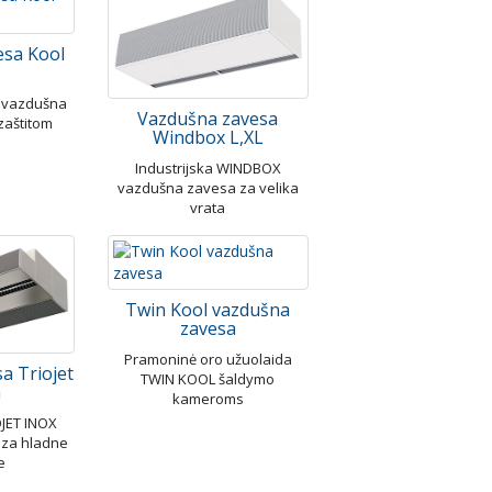
esa Kool
L vazdušna
Vazdušna zavesa
zaštitom
Windbox L,XL
Industrijska WINDBOX
vazdušna zavesa za velika
vrata
Twin Kool vazdušna
zavesa
Pramoninė oro užuolaida
a Triojet
TWIN KOOL šaldymo
m
kameroms
OJET INOX
 za hladne
e