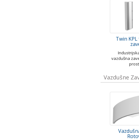
Twin KPL
zav
Industrijs
vazdušna zav
prost
Vazdušne Zave
Vazdušn
Roto