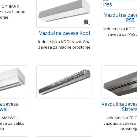
ka OPTIMA K
esa za hladne
Vazdušna zav
orije
IP55
Industrijska KOO
Vazdušna zavesa Kool
zavesa sa IP55 
Industrijska KOOL vazdušna
zavesa za hladne prostorije
a zavesa
Vazdušna zaves
well
Siste
ka MAXWELL
Industrijska TRI
esa za velika
vazdušna zavesa
ata
prostorij