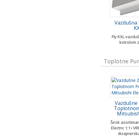
Vazdušna 
K
Fly KXL vazdu
kotrolom 
Toplotne Pum
Vazdušne 
Toplotno
Mitsubish
Širok asortima
Electric 1:1 i 
dizajnersk