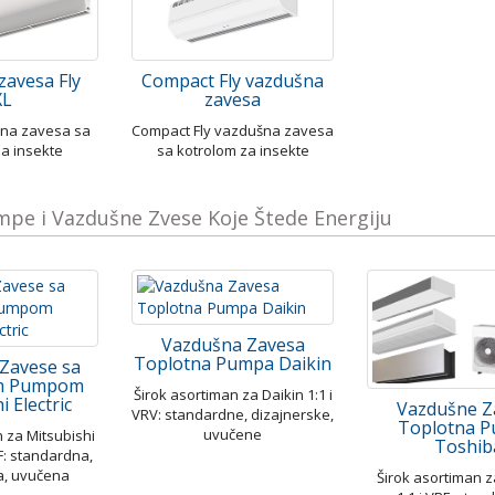
zavesa Fly
Compact Fly vazdušna
XL
zavesa
šna zavesa sa
Compact Fly vazdušna zavesa
za insekte
sa kotrolom za insekte
pe i Vazdušne Zvese Koje Štede Energiju
Vazdušna Zavesa
Toplotna Pumpa Daikin
Zavese sa
m Pumpom
Širok asortiman za Daikin 1:1 i
i Electric
Vazdušne Z
VRV: standardne, dizajnerske,
Toplotna 
uvučene
n za Mitsubishi
Toshib
VRF: standardna,
a, uvučena
Širok asortiman 