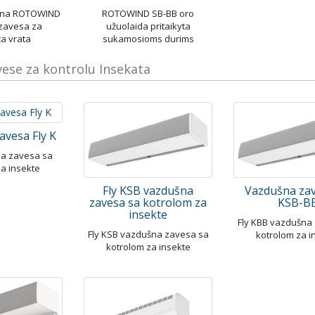
jena ROTOWIND
ROTOWIND SB-BB oro
zavesa za
užuolaida pritaikyta
ca vrata
sukamosioms durims
ese za kontrolu Insekata
avesa Fly K
na zavesa sa
za insekte
Fly KSB vazdušna
Vazdušna zav
zavesa sa kotrolom za
KSB-B
insekte
Fly KBB vazdušna
Fly KSB vazdušna zavesa sa
kotrolom za i
kotrolom za insekte