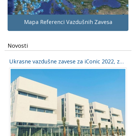
Mapa Referenci Vazdušnih Zavesa
Novosti
Ukrasne vazdušne zavese za iConic 2022, zgradu FIFA na Svetskom prvenstvu u fudbalu u Kataru