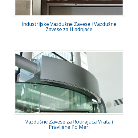
Industrijske Vazdušne Zavese i Vazdušne
Zavese za Hladnjače
Vazdušne Zavese za Rotirajuća Vrata i
Pravljene Po Meri