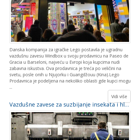
Danska kompanija za igračke Lego postavila je ugradnu
vazdušnu zavesu Windbox u svoju prodavnicu na Paseo de
Gracia u Barseloni, najveću u Evropi koja kupcima nudi
zabavna iskustva. Ova prodavnica je treća po veličini na
svetu, posle onih u Njujorku i Guangdžouu (Kina).Lego
Prodavnica je podeljena na nekoliko oblasti gde kupci mogu
...
Vidi više
Vazdušne zavese za suzbijanje insekata i hladne prostorije za fabriku konzervi. Studija slučaja