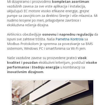
Mi dizajniramo i proizvodimo
kompletan asortiman
vazdušnih zavesa za sve vrste aplikacija i instalacija,
uključujući EC motore visoko efikasne energije, grejne
pumpe sa zavojnicom za direktno širenje i više mlaznica. Mi
nudimo krojene po meri, prilagodjene završnice i
ekskluzivna rešenja dizajna.
Airtècnics obezbedjuje
osnovnu i naprednu regulaciju
da
ispuni sve zahteve tržišta. Naša
Pametna Kontrola
sa
Modbus Protokolom je spremna za povezivanje sa BMS
sistemom, Windows PC i smartfonima sa Wi-Fi-jem.
Naše vazdušne zavese su proizvedene prateći
visok
kvalitet i pouzdan
ekskluzivni kriterijum, postižući
visoke
performanse
i
štednju energije
u kombinaciji sa
inovativnim dizajnom
.