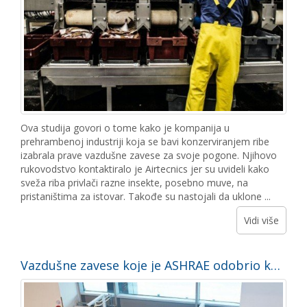
Ova studija govori o tome kako je kompanija u
prehrambenoj industriji koja se bavi konzerviranjem ribe
izabrala prave vazdušne zavese za svoje pogone. Njihovo
rukovodstvo kontaktiralo je Airtecnics jer su uvideli kako
sveža riba privlači razne insekte, posebno muve, na
pristaništima za istovar. Takođe su nastojali da uklone ...
Vidi više
Vazdušne zavese koje je ASHRAE odobrio kao validnu alternativu predvorjima na ulazima u komercijalne prostorije