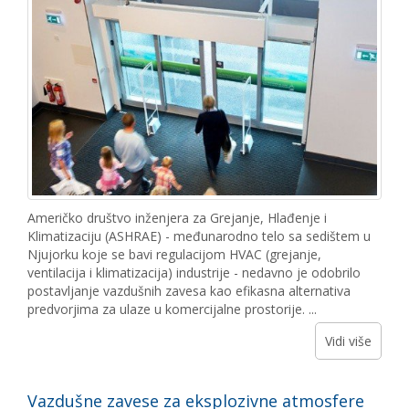
Američko društvo inženjera za Grejanje, Hlađenje i
Klimatizaciju (ASHRAE) - međunarodno telo sa sedištem u
Njujorku koje se bavi regulacijom HVAC (grejanje,
ventilacija i klimatizacija) industrije - nedavno je odobrilo
postavljanje vazdušnih zavesa kao efikasna alternativa
predvorjima za ulaze u komercijalne prostorije. ...
Vidi više
Vazdušne zavese za eksplozivne atmosfere