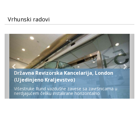
Vrhunski radovi
Državna Revizorska Kancelarija, London
(Ujedinjeno Kraljevstvo)
Višestruke Rund vazdušne zavese sa završnicama u
nerdjajućem čeliku instalirane horizontalno