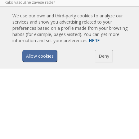
Kako vazdušne zavese rade?
Prednosti i koristi vazušnih zavesa
We use our own and third-party cookies to analyze our
Vazdušne zavese sa grejnom pumpom
services and show you advertising related to your
EC vazdušne zavese
preferences based on a profile made from your browsing
habits (for example, pages visited). You can get more
Airtècnics vazdušne zavese
information and set your preferences
HERE
.
Allow cookies
Deny
PREUZIMANJA
Katalozi vazdušnih zavesa
Tehnička dokumentacija
Sertifikat kvaliteta
ISTAKNUTI SADRŽAJ
Pametne unapredjene kontrole
Program izbora vazdušnih zavesa
Ugradnja vazdušnih zavesa: Reference