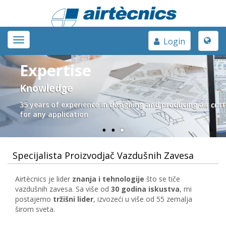
Toggle
Toggle
Login
naviga
navigation
Expertise
Knowledge
35 years of experience in designing and producing air curt
for any application
Specijalista Proizvodjač Vazdušnih Zavesa
Airtècnics je lider
znanja i tehnologije
što se tiče
vazdušnih zavesa. Sa više od
30 godina iskustva
, mi
postajemo
tržišni lider
, izvozeći u više od 55 zemalja
širom sveta.