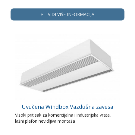
VIDI VIŠE INFORMACIJA
Uvučena Windbox Vazdušna zavesa
Visoki pritisak za komercijalna i industrijska vrata,
lažni plafon nevidljiva montaža