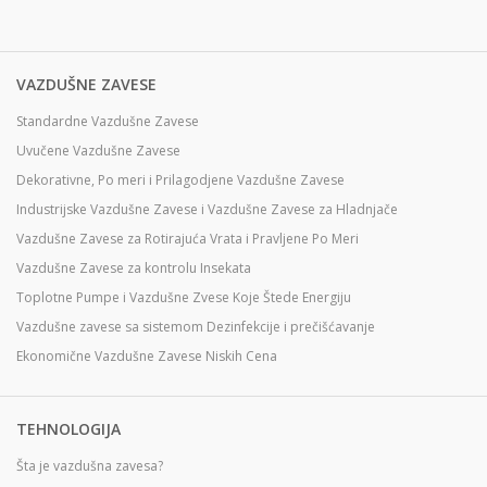
VAZDUŠNE ZAVESE
Standardne Vazdušne Zavese
Uvučene Vazdušne Zavese
Dekorativne, Po meri i Prilagodjene Vazdušne Zavese
Industrijske Vazdušne Zavese i Vazdušne Zavese za Hladnjače
Vazdušne Zavese za Rotirajuća Vrata i Pravljene Po Meri
Vazdušne Zavese za kontrolu Insekata
Toplotne Pumpe i Vazdušne Zvese Koje Štede Energiju
Vazdušne zavese sa sistemom Dezinfekcije i prečišćavanje
Ekonomične Vazdušne Zavese Niskih Cena
TEHNOLOGIJA
Šta je vazdušna zavesa?