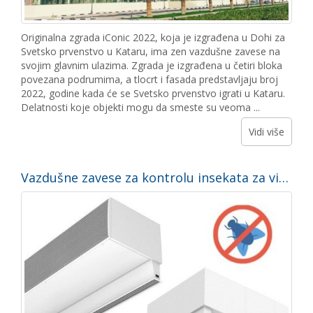
Originalna zgrada iConic 2022, koja je izgrađena u Dohi za
Svetsko prvenstvo u Kataru, ima zen vazdušne zavese na
svojim glavnim ulazima. Zgrada je izgrađena u četiri bloka
povezana podrumima, a tlocrt i fasada predstavljaju broj
2022, godine kada će se Svetsko prvenstvo igrati u Kataru.
Delatnosti koje objekti mogu da smeste su veoma ...
Vidi više
Vazdušne zavese za kontrolu insekata za višestruke primene