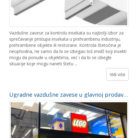
Vazdušne zavese za kontrolu insekata su najbolji izbor za
sprečavanje pristupa insekata u prehrambenu industriju,
prehrambene objekte ili restorane. Kontrola štetočina je
neophodna, ne samo da bi se izbegao loš imidž koji insekti
mogu da ponude u objektima, već i da bi se izbegle
situacije koje mogu naneti štetu ...
Vidi više
Ugradne vazdušne zavese u glavnoj prodavnici LEGO u Barseloni