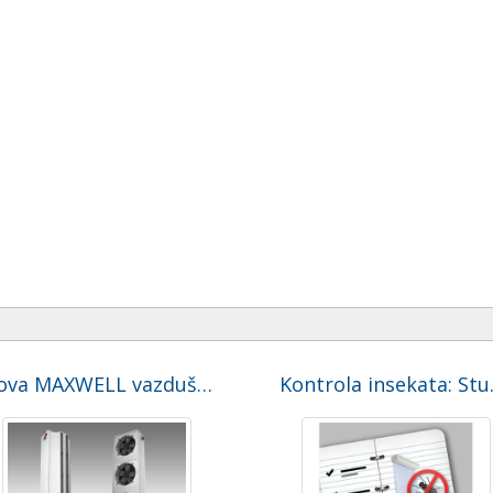
Nova MAXWELL vazdušna zavesa za industrijska vrata
Kontrol