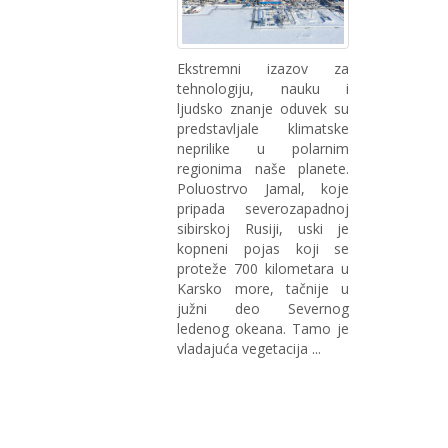
Ekstremni izazov za
tehnologiju, nauku i
ljudsko znanje oduvek su
predstavljale klimatske
neprilike u polarnim
regionima naše planete.
Poluostrvo Jamal, koje
pripada severozapadnoj
sibirskoj Rusiji, uski je
kopneni pojas koji se
proteže 700 kilometara u
Karsko more, tačnije u
južni deo Severnog
ledenog okeana. Tamo je
vladajuća vegetacija ...