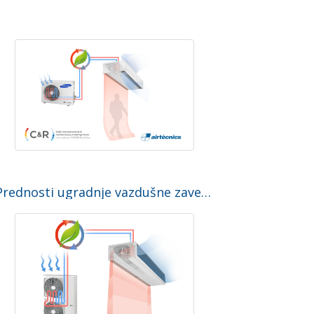
Prednosti ugradnje vazdušne zavese sa toplotnom pumpom