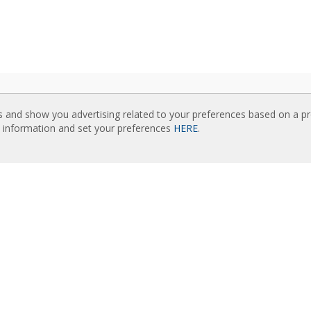
UZIMANJA
POVEZANE WEB STRANICE
s and show you advertising related to your preferences based on a p
ozi vazdušnih zavesa
Rideaux d’air
e information and set your preferences
HERE
.
čka dokumentacija
Actuadores
ikat kvaliteta
Cortinas de aire
Luftschleier
KNUTI SADRŽAJ
EC Fans
ne unapredjene kontrole
Air Curtain Manufacturer
am izbora vazdušnih zavesa
Barriere d’aria
nja vazdušnih zavesa: Reference
Recuperadores de calor
galerija vazdušnih zavesa
Luchtgordijnen
Rite Calidad Aire
AMA
Ilmaverho
nics istorija
Kurtyny Powietrzne
nberg grupa
kt