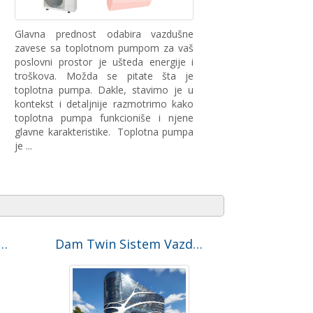
Glavna prednost odabira vazdušne
zavese sa toplotnom pumpom za vaš
poslovni prostor je ušteda energije i
troškova. Možda se pitate šta je
toplotna pumpa. Dakle, stavimo je u
kontekst i detaljnije razmotrimo kako
toplotna pumpa funkcioniše i njene
glavne karakteristike. Toplotna pumpa
je ...
a insekata: Studije slučaja
Dam Twin Sistem Vazdušne Zavese u Viktorijanskom Sveobuhvatnom Centru Za Rak u Melburnu