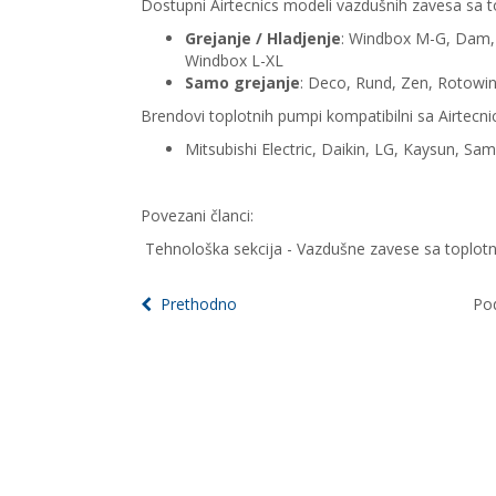
Dostupni Airtecnics modeli vazdušnih zavesa sa
Grejanje / Hladjenje
:
Windbox M-G, Dam, 
Windbox L-XL
Samo grejanje
: Deco, Rund, Zen, Rotowind
Brendovi toplotnih pumpi kompatibilni sa Airtec
Mitsubishi Electric, Daikin, LG, Kaysun, Sa
Povezani članci:
Tehnološka sekcija - Vazdušne zavese sa topl
Prethodno
Pod