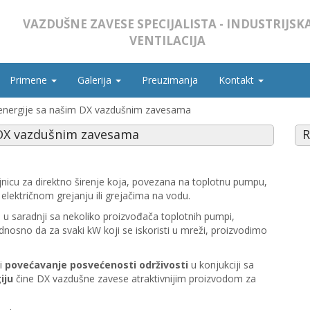
VAZDUŠNE ZAVESE SPECIJALISTA - INDUSTRIJSK
VENTILACIJA
Primene
Galerija
Preuzimanja
Kontakt
 energije sa našim DX vazdušnim zavesama
m DX vazdušnim zavesama
R
icu za direktno širenje koja, povezana na toplotnu pumpu,
lektričnom grejanju ili grejačima na vodu.
 u saradnji sa nekoliko proizvođača toplotnih pumpi,
odnosno da za svaki kW koji se iskoristi u mreži, proizvodimo
i
povećavanje posvećenosti održivosti
u konjukciji sa
iju
čine DX vazdušne zavese atraktivnijim proizvodom za