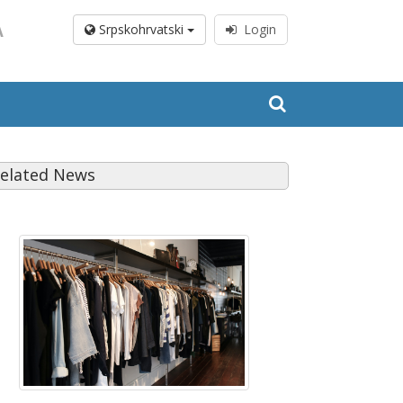
A
Srpskohrvatski
Login
elated News