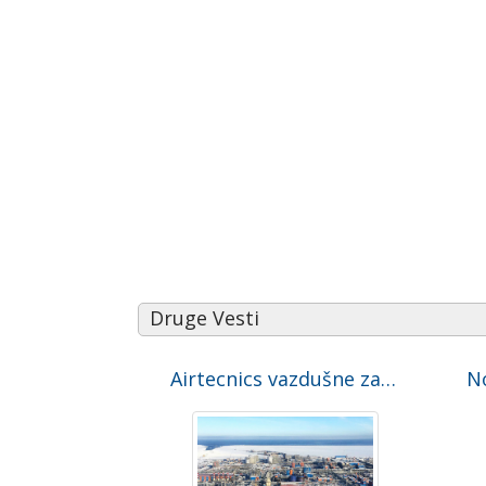
Druge Vesti
Airtecnics vazdušne zavese protiv surovih arktičkih klimatskih uslova