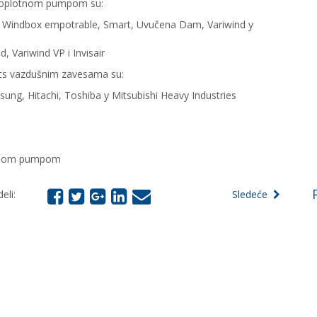
 toplotnom pumpom su:
Windbox empotrable, Smart, Uvučena Dam, Variwind y
, Variwind VP i Invisair
nics vazdušnim zavesama s
u:
msung, Hitachi, Toshiba y Mitsubishi Heavy Industries
otnom pumpom
eli:
Sledeće