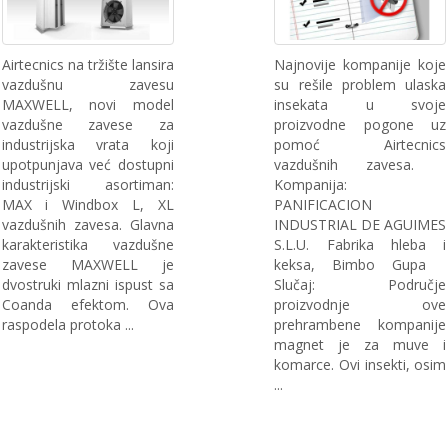
Airtecnics na tržište lansira
Najnovije kompanije koje
vazdušnu zavesu
su rešile problem ulaska
MAXWELL, novi model
insekata u svoje
vazdušne zavese za
proizvodne pogone uz
industrijska vrata koji
pomoć Airtecnics
upotpunjava već dostupni
vazdušnih zavesa.
industrijski asortiman:
Kompanija:
MAX i Windbox L, XL
PANIFICACION
vazdušnih zavesa. Glavna
INDUSTRIAL DE AGUIMES
karakteristika vazdušne
S.L.U. Fabrika hleba i
zavese MAXWELL je
keksa, Bimbo Gupa
dvostruki mlazni ispust sa
Slučaj: Područje
Coanda efektom. Ova
proizvodnje ove
raspodela protoka ...
prehrambene kompanije
magnet je za muve i
komarce. Ovi insekti, osim
...