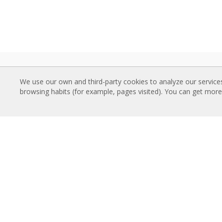
VAZDUŠNE ZAVESE
PRE
We use our own and third-party cookies to analyze our service
Standardne Vazdušne Zavese
Katal
browsing habits (for example, pages visited). You can get mor
Uvučene Vazdušne Zavese
Tehni
Dekorativne, Po meri i Prilagodjene
Sertif
Vazdušne Zavese
ISTA
Industrijske Vazdušne Zavese i
Pamet
Vazdušne Zavese za Hladnjače
Progr
Vazdušne Zavese za Rotirajuća Vrata i
Ugrad
Pravljene Po Meri
Foto 
Vazdušne Zavese za kontrolu Insekata
Toplotne Pumpe i Vazdušne Zvese Koje
O N
Štede Energiju
Airtèc
Vazdušne zavese sa sistemom
Rose
Dezinfekcije i prečišćavanje
Konta
Ekonomične Vazdušne Zavese Niskih