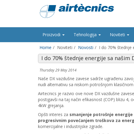
Proizvodi
Tehnologija
Noviteti
Home
Noviteti
Novosti
I do 70% štednje
I do 70% štednje energije sa naši
Thursday 29 May 2014
Naše DX vazdušne zavese sadrže ugrađenu zavojn
nudi alternativu sa niskom potrošnjom klasičnom e
Airtecnics je razvio ove nove DX vazdušne zavese
postigavši na taj način efikasnost (COP) blizu 4, 
4kW grejanja.
Opšti interes za
smanjenje potrošnje energije
progresivnim povećanjem troškova za energ
komercijalne i industrijske zgrade.