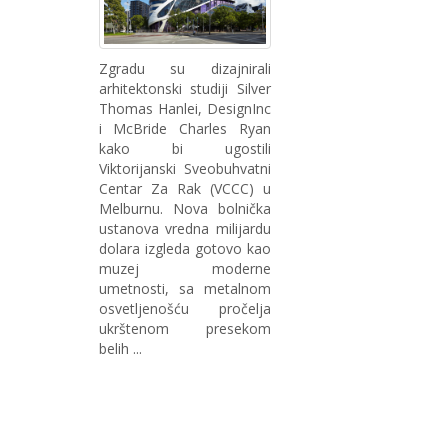
Zgradu su dizajnirali
arhitektonski studiji Silver
Thomas Hanlei, DesignInc
i McBride Charles Ryan
kako bi ugostili
Viktorijanski Sveobuhvatni
Centar Za Rak (VCCC) u
Melburnu. Nova bolnička
ustanova vredna milijardu
dolara izgleda gotovo kao
muzej moderne
umetnosti, sa metalnom
osvetljenošću pročelja
ukrštenom presekom
belih ...