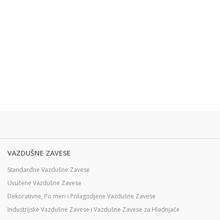
VAZDUŠNE ZAVESE
Standardne Vazdušne Zavese
Uvučene Vazdušne Zavese
Dekorativne, Po meri i Prilagodjene Vazdušne Zavese
Industrijske Vazdušne Zavese i Vazdušne Zavese za Hladnjače