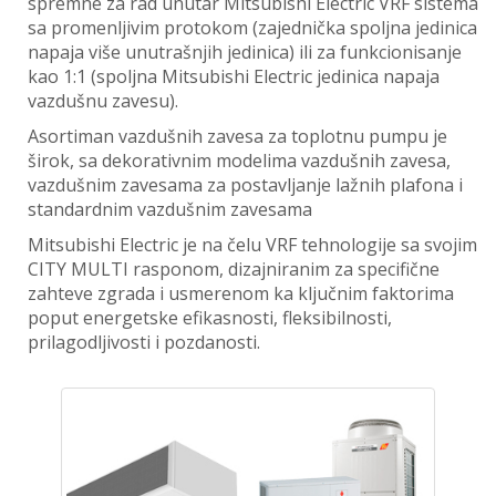
spremne za rad unutar Mitsubishi Electric VRF sistema
sa promenljivim protokom (zajednička spoljna jedinica
napaja više unutrašnjih jedinica) ili za funkcionisanje
kao 1:1 (spoljna Mitsubishi Electric jedinica napaja
vazdušnu zavesu).
Asortiman vazdušnih zavesa za toplotnu pumpu je
širok, sa dekorativnim modelima vazdušnih zavesa,
vazdušnim zavesama za postavljanje lažnih plafona i
standardnim vazdušnim zavesama
Mitsubishi Electric je na čelu VRF tehnologije sa svojim
CITY MULTI rasponom, dizajniranim za specifične
zahteve zgrada i usmerenom ka ključnim faktorima
poput energetske efikasnosti, fleksibilnosti,
prilagodljivosti i pozdanosti.