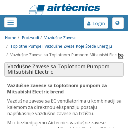
Toggle
Toggle
Login
naviga
navigation
Home
Proizvodi
Vazdušne Zavese
Toplotne Pumpe i Vazdušne Zvese Koje Štede Energiju
Vazdušne Zavese sa Toplotnom Pumpom Mitsubishi Electric
Vazdušne Zavese sa Toplotnom Pumpom
Mitsubishi Electric
Vazdušne zavese sa toplotnom pumpom za
Mitsubishi Electric brend
Vazdušne zavese sa EC ventilatorima u kombinaciji sa
kalemom za direktnou ekspanziju postaju
najefikasnije vazdušne zavese na tržištu.
Mi obezbedjujemo Airtecnics vazdušne zavese