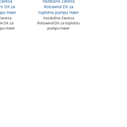
Zavesa
Vazdušna Zavesa
m DX za
Rotowind DX za
mpu Haier
toplotnu pumpu Haier
Zavesa
Vazdušna Zavesa
m DX za
Rotowind DX za toplotnu
pu Haier
pumpu Haier