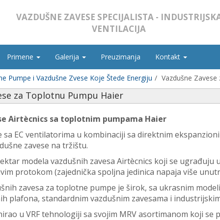
VAZDUŠNE ZAVESE SPECIJALISTA - INDUSTRIJSK
VENTILACIJA
Primene
Galerija
Preuzimanja
Kontakt
ne Pumpe i Vazdušne Zvese Koje Štede Energiju
Vazdušne Zavese 
ese za Toplotnu Pumpu Haier
e Airtècnics sa toplotnim pumpama Haier
 sa EC ventilatorima u kombinaciji sa direktnim ekspanzio
zdušne zavese na tržištu.
ktar modela vazdušnih zavesa Airtècnics koji se ugrađuju u
vim protokom (zajednička spoljna jedinica napaja više unutra
šnih zavesa za toplotne pumpe je širok, sa ukrasnim mode
nih plafona, standardnim vazdušnim zavesama i industrijski
nirao u VRF tehnologiji sa svojim MRV asortimanom koji se 