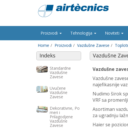
Proizvodi
Tehnologija
Noviteti
Home
Proizvodi
Vazdušne Zavese
Toplot
Indeks
Vazdušne Zav
Standardne
Vazdušne zaves
Vazdušne
Zavese
Vazdušne zavese
najefikasnije va
Uvučene
Vazdušne
Nudimo širok spe
Zavese
VRF sa promenlji
Dekorativne, Po
Asortiman vazdu
meri i
za ugradnju laž
Prilagodjene
Vazdušne
Haier se pozicio
Zavese