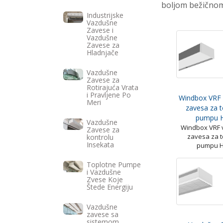
boljom bežičnom
Industrijske
Vazdušne
Zavese i
Vazdušne
Zavese za
Hladnjače
Vazdušne
Zavese za
Rotirajuća Vrata
i Pravljene Po
Windbox VRF
Meri
zavesa za t
pumpu H
Vazdušne
Windbox VRF
Zavese za
zavesa za t
kontrolu
Insekata
pumpu H
Toplotne Pumpe
i Vazdušne
Zvese Koje
Štede Energiju
Vazdušne
zavese sa
sistemom