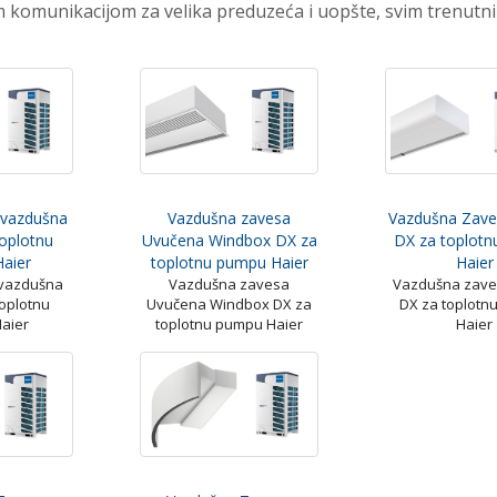
 komunikacijom za velika preduzeća i uopšte, svim trenutn
 vazdušna
Vazdušna zavesa
Vazdušna Zave
oplotnu
Uvučena Windbox DX za
DX za toplot
aier
toplotnu pumpu Haier
Haier
 vazdušna
Vazdušna zavesa
Vazdušna zave
oplotnu
Uvučena Windbox DX za
DX za toplotn
aier
toplotnu pumpu Haier
Haier