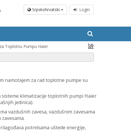
A
Srpskohrvatski
Login
za Toplotnu Pumpu Haier
nim namotajem za rad toplotne pumpe su
 sisteme klimatizacije toplotnih pumpi Haier
šnjih jedinica).
lima vazdušnih zavesa, vazdušnim zavesama
m zavesama.
prilagođava potrebama uštede energije,