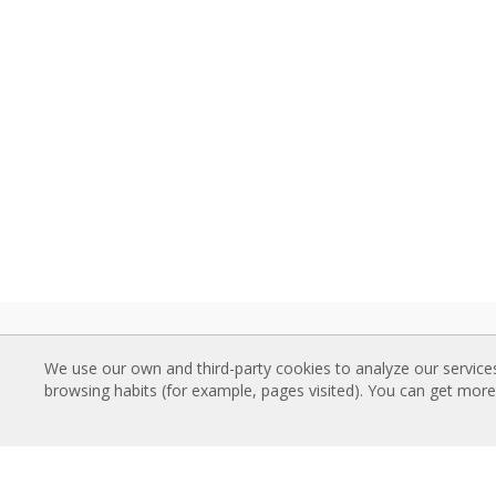
VAZDUŠNE ZAVESE
PRE
We use our own and third-party cookies to analyze our service
Standardne Vazdušne Zavese
Katal
browsing habits (for example, pages visited). You can get mor
Uvučene Vazdušne Zavese
Tehni
Dekorativne, Po meri i Prilagodjene
Sertif
Vazdušne Zavese
ISTA
Industrijske Vazdušne Zavese i
Pamet
Vazdušne Zavese za Hladnjače