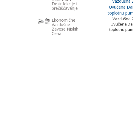
Vazdušna 
Dezinfekcije i
Uvučena Da
prečišćavanje
toplotnu pu
Vazdušna 
Ekonomične
Uvučena Da
Vazdušne
Zavese Niskih
toplotnu pum
Cena