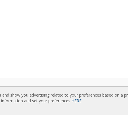
UZIMANJA
POVEZANE WEB STRANICE
s and show you advertising related to your preferences based on a p
ozi vazdušnih zavesa
Rideaux d’air
e information and set your preferences
HERE
.
čka dokumentacija
Actuadores
ikat kvaliteta
Cortinas de aire
Luftschleier
KNUTI SADRŽAJ
EC Fans
ne unapredjene kontrole
Air Curtain Manufacturer