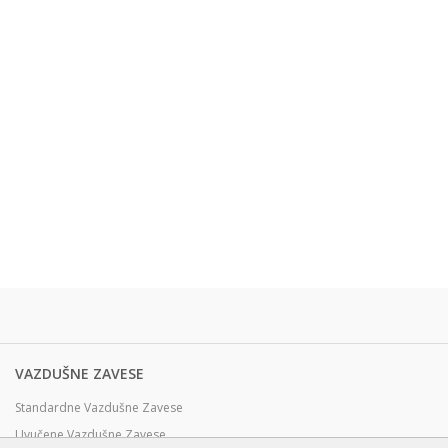
VAZDUŠNE ZAVESE
Standardne Vazdušne Zavese
Uvučene Vazdušne Zavese