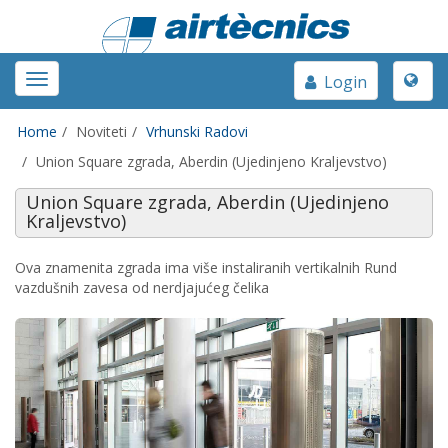
Toggle
Toggle
Login
naviga
navigation
Home
Noviteti
Vrhunski Radovi
Union Square zgrada, Aberdin (Ujedinjeno Kraljevstvo)
Union Square zgrada, Aberdin (Ujedinjeno
Kraljevstvo)
Ova znamenita zgrada ima više instaliranih vertikalnih Rund
vazdušnih zavesa od nerdjajućeg čelika