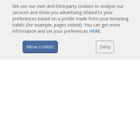
Dekorativne, Po meri i Prilagodjene Vazdušne Zavese
We use our own and third-party cookies to analyze our
services and show you advertising related to your
Industrijske Vazdušne Zavese i Vazdušne Zavese za Hladnjače
preferences based on a profile made from your browsing
Vazdušne Zavese za Rotirajuća Vrata i Pravljene Po Meri
habits (for example, pages visited). You can get more
Vazdušne Zavese za kontrolu Insekata
information and set your preferences
HERE
.
Toplotne Pumpe i Vazdušne Zvese Koje Štede Energiju
Vazdušne zavese sa sistemom Dezinfekcije i prečišćavanje
Allow cookies
Deny
Ekonomične Vazdušne Zavese Niskih Cena
TEHNOLOGIJA
Šta je vazdušna zavesa?
Kako vazdušne zavese rade?
Prednosti i koristi vazušnih zavesa
Vazdušne zavese sa grejnom pumpom
EC vazdušne zavese
Airtècnics vazdušne zavese