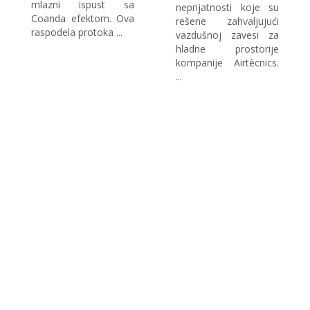
mlazni ispust sa
neprijatnosti koje su
Coanda efektom. Ova
rešene zahvaljujući
raspodela protoka ...
vazdušnoj zavesi za
hladne prostorije
kompanije Airtècnics.
...