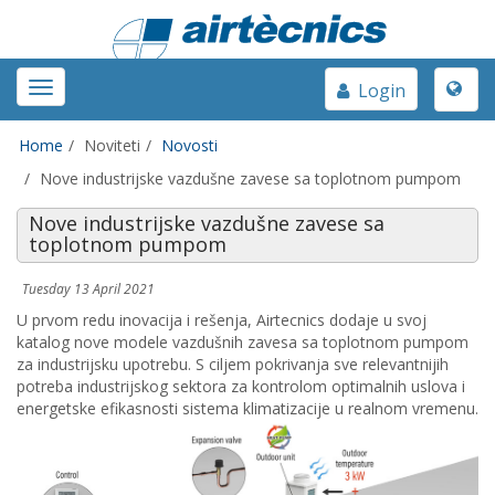
Toggle
Toggle
Login
naviga
navigation
Home
Noviteti
Novosti
Nove industrijske vazdušne zavese sa toplotnom pumpom
Nove industrijske vazdušne zavese sa
toplotnom pumpom
Tuesday 13 April 2021
U prvom redu inovacija i rešenja, Airtecnics dodaje u svoj
katalog nove modele vazdušnih zavesa sa toplotnom pumpom
za industrijsku upotrebu. S ciljem pokrivanja sve relevantnijih
potreba industrijskog sektora za kontrolom optimalnih uslova i
energetske efikasnosti sistema klimatizacije u realnom vremenu.