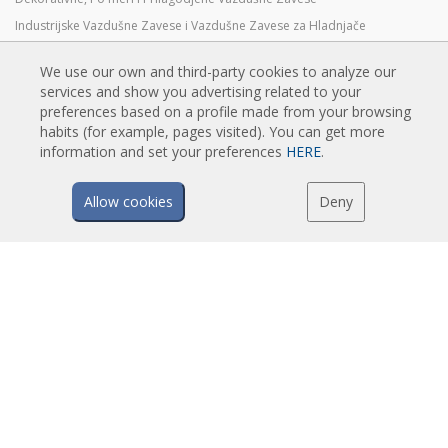
Industrijske Vazdušne Zavese i Vazdušne Zavese za Hladnjače
Vazdušne Zavese za Rotirajuća Vrata i Pravljene Po Meri
We use our own and third-party cookies to analyze our
Vazdušne Zavese za kontrolu Insekata
services and show you advertising related to your
Toplotne Pumpe i Vazdušne Zvese Koje Štede Energiju
preferences based on a profile made from your browsing
habits (for example, pages visited). You can get more
Vazdušne zavese sa sistemom Dezinfekcije i prečišćavanje
information and set your preferences
HERE
.
Ekonomične Vazdušne Zavese Niskih Cena
Allow cookies
Deny
TEHNOLOGIJA
Šta je vazdušna zavesa?
Kako vazdušne zavese rade?
Prednosti i koristi vazušnih zavesa
Vazdušne zavese sa grejnom pumpom
EC vazdušne zavese
Airtècnics vazdušne zavese