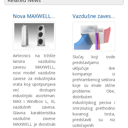
Related News
Nova MAXWELL vazdušna zavesa za industrijska vrata
Vazdušne zavese za hladne prostorije ili komore za zamrzavanje. Studija slučaja
Airtecnics na tržište
Slučaj koji ovde
lansira vazdušnu
predstavljamo
zavesu MAXWELL,
uključuje dve
novi model vazdušne
kompanije iz
zavese za industrijska
prehrambenog sektora
vrata koji upotpunjava
koje su imale slične
već dostupni
probleme. Obe,
industrijski asortiman:
distributeri
MAX i Windbox L, XL
industrijskog peciva i
vazdušnih zavesa.
smrznutog prethodno
Glavna karakteristika
kuvanog testa,
vazdušne zavese
predstavili su niz
MAXWELL je dvostruki
uobičajenih