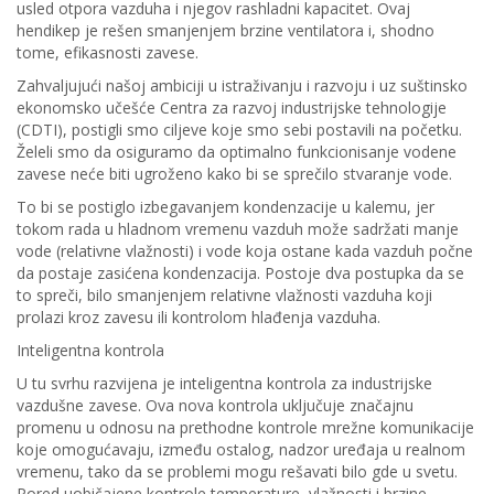
usled otpora vazduha i njegov rashladni kapacitet. Ovaj
hendikep je rešen smanjenjem brzine ventilatora i, shodno
tome, efikasnosti zavese.
Zahvaljujući našoj ambiciji u istraživanju i razvoju i uz suštinsko
ekonomsko učešće Centra za razvoj industrijske tehnologije
(CDTI), postigli smo ciljeve koje smo sebi postavili na početku.
Želeli smo da osiguramo da optimalno funkcionisanje vodene
zavese neće biti ugroženo kako bi se sprečilo stvaranje vode.
To bi se postiglo izbegavanjem kondenzacije u kalemu, jer
tokom rada u hladnom vremenu vazduh može sadržati manje
vode (relativne vlažnosti) i vode koja ostane kada vazduh počne
da postaje zasićena kondenzacija. Postoje dva postupka da se
to spreči, bilo smanjenjem relativne vlažnosti vazduha koji
prolazi kroz zavesu ili kontrolom hlađenja vazduha.
Inteligentna kontrola
U tu svrhu razvijena je inteligentna kontrola za industrijske
vazdušne zavese. Ova nova kontrola uključuje značajnu
promenu u odnosu na prethodne kontrole mrežne komunikacije
koje omogućavaju, između ostalog, nadzor uređaja u realnom
vremenu, tako da se problemi mogu rešavati bilo gde u svetu.
Pored uobičajene kontrole temperature, vlažnosti i brzine