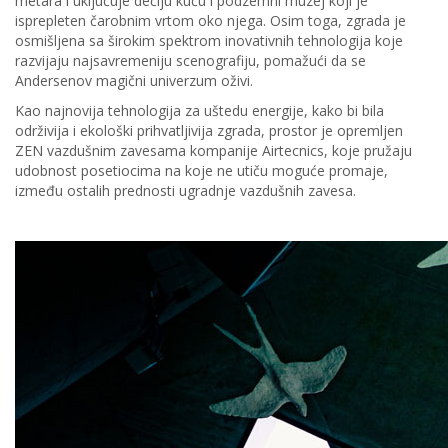
metara i uključuje dečiju kuću i podzemni muzej koji je
isprepleten čarobnim vrtom oko njega. Osim toga, zgrada je
osmišljena sa širokim spektrom inovativnih tehnologija koje
razvijaju najsavremeniju scenografiju, pomažući da se
Andersenov magični univerzum oživi.
Kao najnovija tehnologija za uštedu energije, kako bi bila
održivija i ekološki prihvatljivija zgrada, prostor je opremljen
ZEN vazdušnim zavesama kompanije Airtecnics, koje pružaju
udobnost posetiocima na koje ne utiču moguće promaje,
između ostalih prednosti ugradnje vazdušnih zavesa.