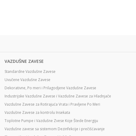
VAZDUŠNE ZAVESE
Standardne Vazdušne Zavese
Uvučene Vazdušne Zavese
Dekorativne, Po meri i Prilagodjene Vazdušne Zavese
Industrijske Vazdušne Zavese i Vazdušne Zavese za Hladnjače
Vazdušne Zavese za Rotirajuća Vrata i Pravljene Po Meri
Vazdušne Zavese za kontrolu Insekata
Toplotne Pumpe i Vazdušne Zvese Koje Štede Energiju
Vazdušne zavese sa sistemom Dezinfekcije i prečišćavanje