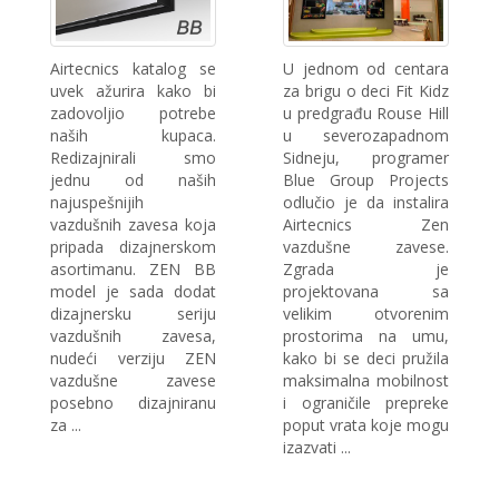
Airtecnics katalog se
U jednom od centara
uvek ažurira kako bi
za brigu o deci Fit Kidz
zadovoljio potrebe
u predgrađu Rouse Hill
naših kupaca.
u severozapadnom
Redizajnirali smo
Sidneju, programer
jednu od naših
Blue Group Projects
najuspešnijih
odlučio je da instalira
vazdušnih zavesa koja
Airtecnics Zen
pripada dizajnerskom
vazdušne zavese.
asortimanu. ZEN BB
Zgrada je
model je sada dodat
projektovana sa
dizajnersku seriju
velikim otvorenim
vazdušnih zavesa,
prostorima na umu,
nudeći verziju ZEN
kako bi se deci pružila
vazdušne zavese
maksimalna mobilnost
posebno dizajniranu
i ograničile prepreke
za ...
poput vrata koje mogu
izazvati ...