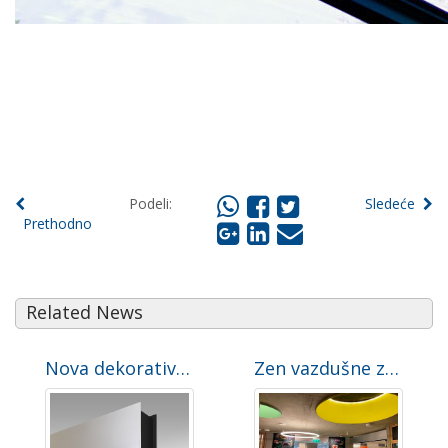
Podeli:
Sledeće
Prethodno
Related News
Nova dekorativna ZEN BB vazdušna zavesa za velika vrata je stigla
Zen vazdušne zavese za centar za brigu o deci u Sidneju, Australija