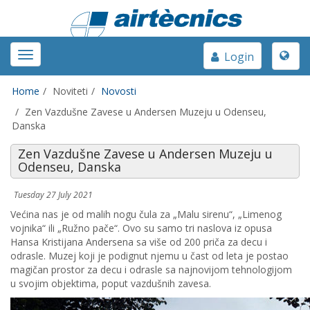
Toggle
Toggle
Login
naviga
navigation
Home
Noviteti
Novosti
Zen Vazdušne Zavese u Andersen Muzeju u Odenseu,
Danska
Zen Vazdušne Zavese u Andersen Muzeju u
Odenseu, Danska
Tuesday 27 July 2021
Većina nas je od malih nogu čula za „Malu sirenu“, „Limenog
vojnika“ ili „Ružno pače“. Ovo su samo tri naslova iz opusa
Hansa Kristijana Andersena sa više od 200 priča za decu i
odrasle. Muzej koji je podignut njemu u čast od leta je postao
magičan prostor za decu i odrasle sa najnovijom tehnologijom
u svojim objektima, poput vazdušnih zavesa.