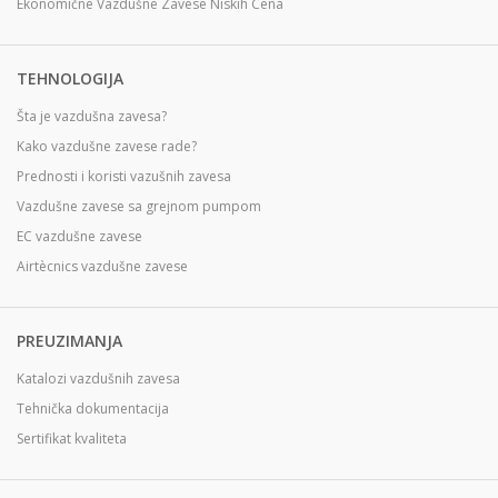
Ekonomične Vazdušne Zavese Niskih Cena
TEHNOLOGIJA
Šta je vazdušna zavesa?
Kako vazdušne zavese rade?
Prednosti i koristi vazušnih zavesa
Vazdušne zavese sa grejnom pumpom
EC vazdušne zavese
Airtècnics vazdušne zavese
PREUZIMANJA
Katalozi vazdušnih zavesa
Tehnička dokumentacija
Sertifikat kvaliteta