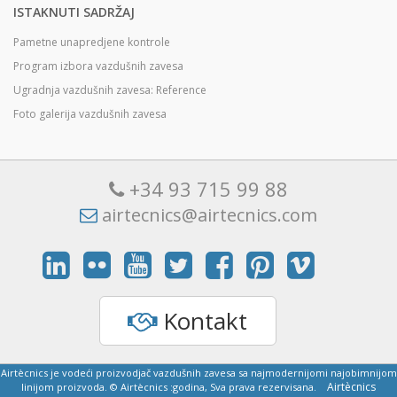
ISTAKNUTI SADRŽAJ
Pametne unapredjene kontrole
Program izbora vazdušnih zavesa
Ugradnja vazdušnih zavesa: Reference
Foto galerija vazdušnih zavesa
+34 93 715 99 88
airtecnics@airtecnics.com
Kontakt
Airtècnics je vodeći proizvodjač vazdušnih zavesa sa najmodernijomi najobimnijom
Airtècnics
linijom proizvoda. © Airtècnics :godina, Sva prava rezervisana.