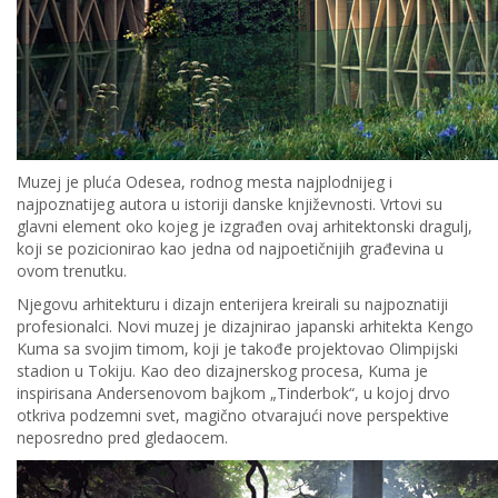
Muzej je pluća Odesea, rodnog mesta najplodnijeg i
najpoznatijeg autora u istoriji danske književnosti. Vrtovi su
glavni element oko kojeg je izgrađen ovaj arhitektonski dragulj,
koji se pozicionirao kao jedna od najpoetičnijih građevina u
ovom trenutku.
Njegovu arhitekturu i dizajn enterijera kreirali su najpoznatiji
profesionalci. Novi muzej je dizajnirao japanski arhitekta Kengo
Kuma sa svojim timom, koji je takođe projektovao Olimpijski
stadion u Tokiju. Kao deo dizajnerskog procesa, Kuma je
inspirisana Andersenovom bajkom „Tinderbok“, u kojoj drvo
otkriva podzemni svet, magično otvarajući nove perspektive
neposredno pred gledaocem.