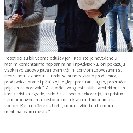
Posetioci su bili veoma oduševljeni. Kao što je navedeno u
raznim komentarima napisanim na TripAdvisor-u, oni pokazuju
visok nivo zadovoljstva novim tržnim centrom „povezanim sa
centralnom stanicom Utrecht sa puno različitih prodavnica,
prodavnica, hrane i pića“ koji je „lep, prostran i lagan, prozračan,
prijatan za boravak ”. A takođe i zbog estetskih i arhitektonskih
karakteristika zgrade, „vrlo čista i svetla dekoracija, lak pristup
svim prodavnicama, restoranima, ukrasnim fontanama sa
vodom. Kada dođete u Utreht, morate videti da to morate
učiniti na ovom mestu ”.