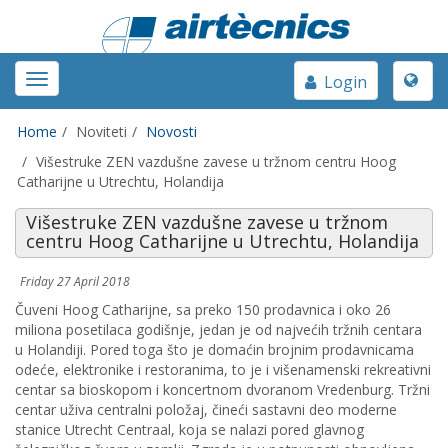
Toggle
Toggle
Login
naviga
navigation
Home
Noviteti
Novosti
Višestruke ZEN vazdušne zavese u tržnom centru Hoog
Catharijne u Utrechtu, Holandija
Višestruke ZEN vazdušne zavese u tržnom
centru Hoog Catharijne u Utrechtu, Holandija
Friday 27 April 2018
Čuveni Hoog Catharijne, sa preko 150 prodavnica i oko 26
miliona posetilaca godišnje, jedan je od najvećih tržnih centara
u Holandiji. Pored toga što je domaćin brojnim prodavnicama
odeće, elektronike i restoranima, to je i višenamenski rekreativni
centar sa bioskopom i koncertnom dvoranom Vredenburg. Tržni
centar uživa centralni položaj, čineći sastavni deo moderne
stanice Utrecht Centraal, koja se nalazi pored glavnog