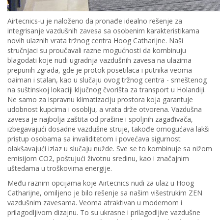
Airtecnics-u je naloženo da pronađe idealno rešenje za
integrisanje vazdušnih zavesa sa osobenim karakteristikama
novih ulaznih vrata tržnog centra Hoog Catharijne. Naši
stručnjaci su proučavali razne mogućnosti da kombinuju
blagodati koje nudi ugradnja vazdušnih zavesa na ulazima
prepunih zgrada, gde je protok posetilaca i putnika veoma
oaiman i stalan, kao u slučaju ovog tržnog centra - smeštenog
na suštinskoj lokaciji ključnog čvorišta za transport u Holandiji.
Ne samo za ispravnu klimatizaciju prostora koja garantuje
udobnost kupcima i osoblju, a vrata drže otvorena. Vazdušna
zavesa je najbolja zaštita od prašine i spoljnih zagađivača,
izbegavajući dosadne vazdušne struje, takođe omogućava lakši
pristup osobama sa invaliditetom i povećava sigurnost
olakšavajući izlaz u slučaju nužde. Sve se to kombinuje sa nižom
emisijom CO2, poštujući životnu sredinu, kao i značajnim
uštedama u troškovima energije.
Među raznim opcijama koje Airtecnics nudi za ulaz u Hoog
Catharijne, omiljeno je bilo rešenje sa našim višestrukim ZEN
vazdušnim zavesama. Veoma atraktivan u modernom i
prilagodljivom dizajnu. To su ukrasne i prilagodljive vazdušne