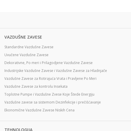
VAZDUŠNE ZAVESE
Standardne Vazdušne Zavese
Uvučene Vazdušne Zavese
Dekorativne, Po meri i Prilagodjene Vazdušne Zavese
Industrijske Vazdušne Zavese i Vazdušne Zavese za Hladnjače
Vazdušne Zavese za Rotirajuća Vrata i Pravljene Po Meri
Vazdušne Zavese za kontrolu Insekata
Toplotne Pumpe i Vazdušne Zvese Koje Štede Energiju
Vazdušne zavese sa sistemom Dezinfekcije i prečišćavanje
Ekonomične Vazdušne Zavese Niskih Cena
TEHNOLOGIJA