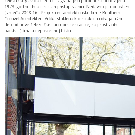
železničkog čvora u zemlji. Zgrada je u potpunosti obnovljena
1973. godine. Ima direktan pristup stanici. Nedavno je obnovljen
(između 2008-16.) Projektom arhitektonske firme Benthem
Crouvel Architekten. Velika staklena konstrukcija odvaja tržni
deo od nove železničke i autobuske stanice, sa prostranim
parkiralištima u neposrednoj blizini.