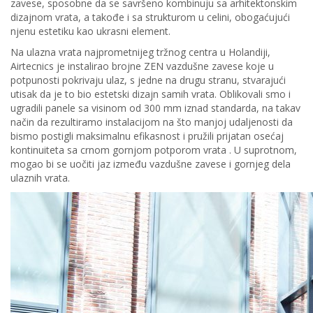
zavese, sposobne da se savršeno kombinuju sa arhitektonskim
dizajnom vrata, a takođe i sa strukturom u celini, obogaćujući
njenu estetiku kao ukrasni element.
Na ulazna vrata najprometnijeg tržnog centra u Holandiji,
Airtecnics je instalirao brojne ZEN vazdušne zavese koje u
potpunosti pokrivaju ulaz, s jedne na drugu stranu, stvarajući
utisak da je to bio estetski dizajn samih vrata. Oblikovali smo i
ugradili panele sa visinom od 300 mm iznad standarda, na takav
način da rezultiramo instalacijom na što manjoj udaljenosti da
bismo postigli maksimalnu efikasnost i pružili prijatan osećaj
kontinuiteta sa crnom gornjom potporom vrata . U suprotnom,
mogao bi se uočiti jaz između vazdušne zavese i gornjeg dela
ulaznih vrata.