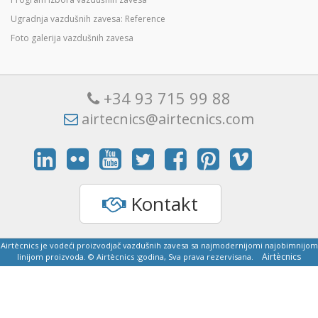
Ugradnja vazdušnih zavesa: Reference
Foto galerija vazdušnih zavesa
+34 93 715 99 88
airtecnics@airtecnics.com
Kontakt
Airtècnics je vodeći proizvodjač vazdušnih zavesa sa najmodernijomi najobimnijom
Airtècnics
linijom proizvoda. © Airtècnics :godina, Sva prava rezervisana.