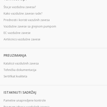
Šta je vazdušna zavesa?
Kako vazdušne zavese rade?
Prednosti i koristi vazušnih zavesa
Vazdušne zavese sa grejnom pumpom
EC vazdušne zavese
Airtècnics vazdušne zavese
PREUZIMANJA
Katalozi vazdušnih zavesa
Tehnička dokumentacija
Sertifikat kvaliteta
ISTAKNUTI SADRŽAJ
Pametne unapredjene kontrole
Program izbora vazdušnih zavesa