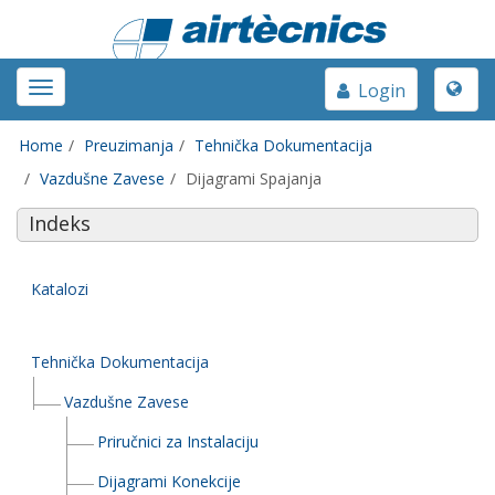
Toggle
Toggle
Login
naviga
navigation
Home
Preuzimanja
Tehnička Dokumentacija
Vazdušne Zavese
Dijagrami Spajanja
Indeks
Katalozi
Tehnička Dokumentacija
Vazdušne Zavese
Priručnici za Instalaciju
Dijagrami Konekcije