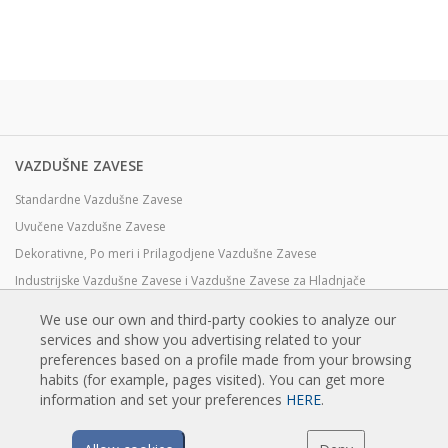
VAZDUŠNE ZAVESE
Standardne Vazdušne Zavese
Uvučene Vazdušne Zavese
Dekorativne, Po meri i Prilagodjene Vazdušne Zavese
Industrijske Vazdušne Zavese i Vazdušne Zavese za Hladnjače
Vazdušne Zavese za Rotirajuća Vrata i Pravljene Po Meri
We use our own and third-party cookies to analyze our
Vazdušne Zavese za kontrolu Insekata
services and show you advertising related to your
preferences based on a profile made from your browsing
Toplotne Pumpe i Vazdušne Zvese Koje Štede Energiju
habits (for example, pages visited). You can get more
Vazdušne zavese sa sistemom Dezinfekcije i prečišćavanje
information and set your preferences
HERE
.
Ekonomične Vazdušne Zavese Niskih Cena