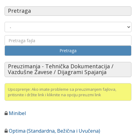
Pretraga
Pretraga
Preuzimanja - Tehnička Dokumentacija /
Vazdušne Zavese / Dijagrami Spajanja
Upozprenje: Ako imate probleme sa preuzimanjem fajlova,
pritisnite i držite link i kliknite na opciju preuzmi link
Minibel
Optima (Standardna, Bežična i Uvučena)