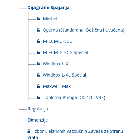
Dijagrami Spajanja
Minibel
Optima (Standardna, Bežična i Uvučena)
M-ECM-G-ECG
M-ECM-G-ECG Special
Windbox L-XL
Windbox L-XL Special
Maxwell, Max
Toplotna Pumpa DX (1:1 i VRF)
Regulacija
Dimenzije
Izbor Električnih Vazdušnih Zavesa za Stranu
Vrata