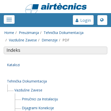
Toggle
Toggle
Login
naviga
navigation
Home
Preuzimanja
Tehnička Dokumentacija
Vazdušne Zavese
Dimenzije
PDF
Indeks
Katalozi
Tehnička Dokumentacija
Vazdušne Zavese
Priručnici za Instalaciju
Dijagrami Konekcije