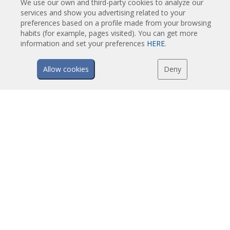
Vazdušne Zavese za Rotirajuća Vrata i Pravljene Po Meri
We use our own and third-party cookies to analyze our
services and show you advertising related to your
Vazdušne Zavese za kontrolu Insekata
preferences based on a profile made from your browsing
Toplotne Pumpe i Vazdušne Zvese Koje Štede Energiju
habits (for example, pages visited). You can get more
information and set your preferences
HERE
.
Vazdušne zavese sa sistemom Dezinfekcije i prečišćavanje
Ekonomične Vazdušne Zavese Niskih Cena
Allow cookies
Deny
TEHNOLOGIJA
Šta je vazdušna zavesa?
Kako vazdušne zavese rade?
Prednosti i koristi vazušnih zavesa
Vazdušne zavese sa grejnom pumpom
EC vazdušne zavese
Airtècnics vazdušne zavese
PREUZIMANJA