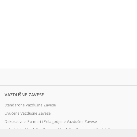
VAZDUŠNE ZAVESE
Standardne Vazdušne Zavese
Uvučene Vazdušne Zavese
Dekorativne, Po meri i Prilagodjene Vazdušne Zavese
Industrijske Vazdušne Zavese i Vazdušne Zavese za Hladnjače