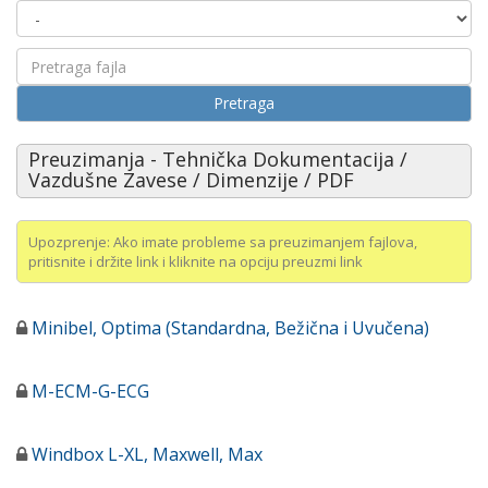
Pretraga
Preuzimanja - Tehnička Dokumentacija /
Vazdušne Zavese / Dimenzije / PDF
Upozprenje: Ako imate probleme sa preuzimanjem fajlova,
pritisnite i držite link i kliknite na opciju preuzmi link
Minibel, Optima (Standardna, Bežična i Uvučena)
M-ECM-G-ECG
Windbox L-XL, Maxwell, Max