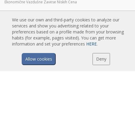
Ekonomične Vazdušne Zavese Niskih Cena
We use our own and third-party cookies to analyze our
TEHNOLOGIJA
services and show you advertising related to your
preferences based on a profile made from your browsing
Šta je vazdušna zavesa?
habits (for example, pages visited). You can get more
Kako vazdušne zavese rade?
information and set your preferences
HERE
.
Prednosti i koristi vazušnih zavesa
Vazdušne zavese sa grejnom pumpom
Allow cookies
Deny
EC vazdušne zavese
Airtècnics vazdušne zavese
PREUZIMANJA
Katalozi vazdušnih zavesa
Tehnička dokumentacija
Sertifikat kvaliteta