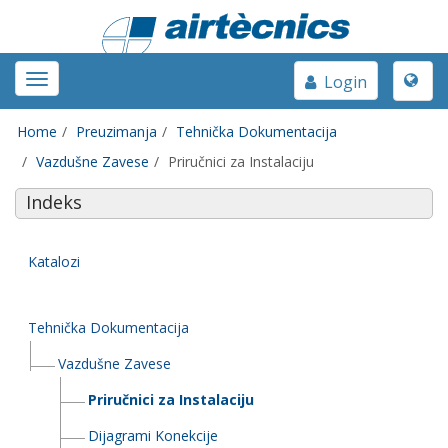
Toggle
Toggle
Login
naviga
navigation
Home
Preuzimanja
Tehnička Dokumentacija
Vazdušne Zavese
Priručnici za Instalaciju
Indeks
Katalozi
Tehnička Dokumentacija
Vazdušne Zavese
Priručnici za Instalaciju
Dijagrami Konekcije