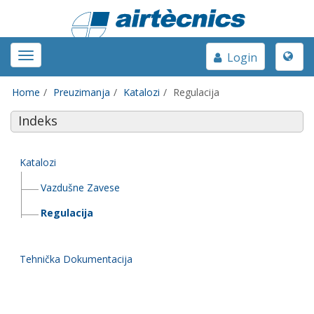
Toggle
Toggle
Login
naviga
navigation
Home
Preuzimanja
Katalozi
Regulacija
Indeks
Katalozi
Vazdušne Zavese
Regulacija
Tehnička Dokumentacija