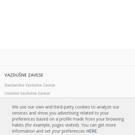
VAZDUŠNE ZAVESE
Standardne Vazdušne Zavese
Uvučene Vazdušne Zavese
Dekorativne, Po meri i Prilagodjene Vazdušne Zavese
We use our own and third-party cookies to analyze our
Industrijske Vazdušne Zavese i Vazdušne Zavese za Hladnjače
services and show you advertising related to your
Vazdušne Zavese za Rotirajuća Vrata i Pravljene Po Meri
preferences based on a profile made from your browsing
habits (for example, pages visited). You can get more
Vazdušne Zavese za kontrolu Insekata
information and set your preferences
HERE
.
Toplotne Pumpe i Vazdušne Zvese Koje Štede Energiju